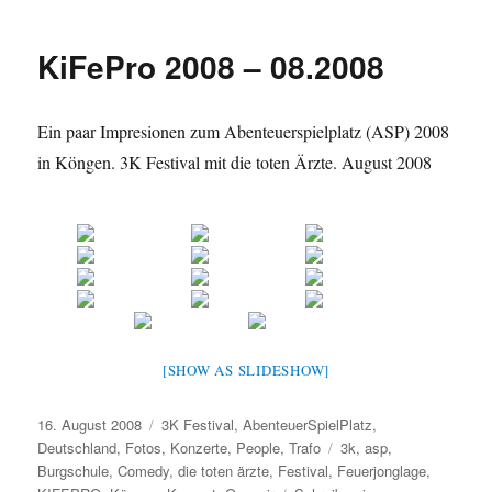
2010
–
KiFePro 2008 – 08.2008
Wald
der
ZAOAZ
Ein paar Impresionen zum Abenteuerspielplatz (ASP) 2008
in Köngen. 3K Festival mit die toten Ärzte. August 2008
[SHOW AS SLIDESHOW]
Veröffentlicht
Kategorien
16. August 2008
3K Festival
,
AbenteuerSpielPlatz
,
am
Schlagwörter
Deutschland
,
Fotos
,
Konzerte
,
People
,
Trafo
3k
,
asp
,
Burgschule
,
Comedy
,
die toten ärzte
,
Festival
,
Feuerjonglage
,