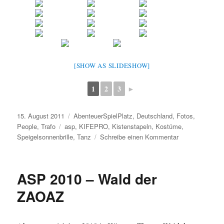
[SHOW AS SLIDESHOW]
1
2
3
►
Veröffentlicht
Kategorien
15. August 2011
AbenteuerSpielPlatz
,
Deutschland
,
Fotos
,
am
Schlagwörter
People
,
Trafo
asp
,
KIFEPRO
,
Kistenstapeln
,
Kostüme
,
zu
Speigelsonnenbrille
,
Tanz
Schreibe einen Kommentar
ASP
2011
–
ASP 2010 – Wald der
08.2011
ZAOAZ