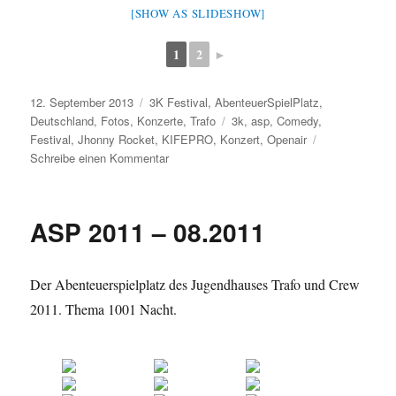
[SHOW AS SLIDESHOW]
1
2
►
Veröffentlicht
Kategorien
12. September 2013
3K Festival
,
AbenteuerSpielPlatz
,
am
Schlagwörter
Deutschland
,
Fotos
,
Konzerte
,
Trafo
3k
,
asp
,
Comedy
,
Festival
,
Jhonny Rocket
,
KIFEPRO
,
Konzert
,
Openair
zu
Schreibe einen Kommentar
ASP
und
3K
ASP 2011 – 08.2011
Festival
2013
Der Abenteuerspielplatz des Jugendhauses Trafo und Crew
2011. Thema 1001 Nacht.