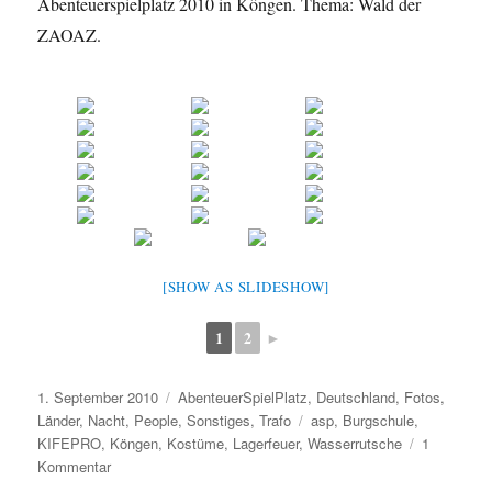
Abenteuerspielplatz 2010 in Köngen. Thema: Wald der
ZAOAZ.
[SHOW AS SLIDESHOW]
1
2
►
Veröffentlicht
Kategorien
1. September 2010
AbenteuerSpielPlatz
,
Deutschland
,
Fotos
,
am
Schlagwörter
Länder
,
Nacht
,
People
,
Sonstiges
,
Trafo
asp
,
Burgschule
,
KIFEPRO
,
Köngen
,
Kostüme
,
Lagerfeuer
,
Wasserrutsche
1
zu
Kommentar
ASP