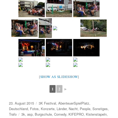
[SHOW AS SLIDESHOW]
1
2
►
Veröffentlicht
Kategorien
23. August 2015
3K Festival
,
AbenteuerSpielPlatz
,
am
Deutschland
,
Fotos
,
Konzerte
,
Länder
,
Nacht
,
People
,
Sonstiges
,
Schlagwörter
Trafo
3k
,
asp
,
Burgschule
,
Comedy
,
KIFEPRO
,
Kistenstapeln
,