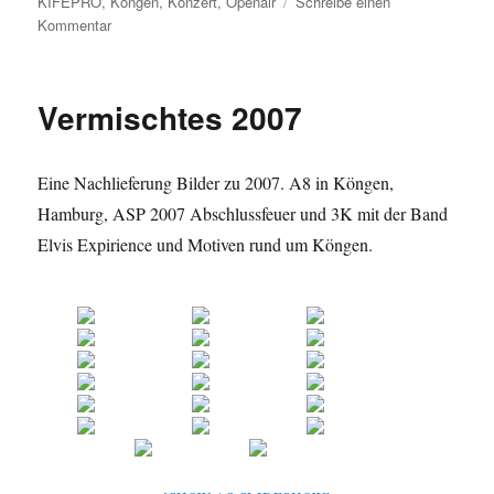
KIFEPRO
,
Köngen
,
Konzert
,
Openair
Schreibe einen
zu
Kommentar
KiFePro
2008
–
Vermischtes 2007
08.2008
Eine Nachlieferung Bilder zu 2007. A8 in Köngen,
Hamburg, ASP 2007 Abschlussfeuer und 3K mit der Band
Elvis Expirience und Motiven rund um Köngen.