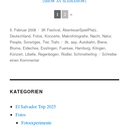
[SHOW AS SLIDESHOW]
1
2
►
Veröffentlicht
Kategorien
5. Februar 2008
3K Festival
,
AbenteuerSpielPlatz
,
am
Deutschland
,
Fotos
,
Konzerte
,
Makrofotografie
,
Nacht
,
Natur
,
Schlagwörter
People
,
Sonstiges
,
Tier
,
Trafo
3k
,
asp
,
Autobahn
,
Biene
,
Blume
,
Eidechse
,
Esslingen
,
Fuersee
,
Hamburg
,
Köngen
,
Konzert
,
Libelle
,
Regenbogen
,
Rodler
,
Schmetterling
Schreibe
zu
einen Kommentar
Vermischtes
2007
KATEGORIEN
El Salvador Trip 2025
Fotos
Fotoexperimente