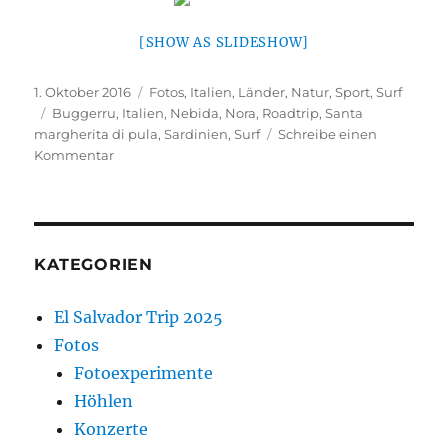
[SHOW AS SLIDESHOW]
Veröffentlicht
Kategorien
1. Oktober 2016
Fotos
,
Italien
,
Länder
,
Natur
,
Sport
,
Surf
am
Schlagwörter
Buggerru
,
Italien
,
Nebida
,
Nora
,
Roadtrip
,
Santa
margherita di pula
,
Sardinien
,
Surf
Schreibe einen
zu
Kommentar
Sardinien
Sommer
2016
–
Teil
KATEGORIEN
2
Süd
El Salvador Trip 2025
Fotos
Fotoexperimente
Höhlen
Konzerte