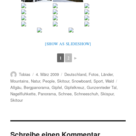
[SHOW AS SLIDESHOW]
1
2
►
Autor
Veröffentlicht
Kategorien
Tobias
4. März 2009
Deutschland
,
Fotos
,
Länder
,
am
Schlagwö
Mountains
,
Natur
,
People
,
Skitour
,
Snowboard
,
Sport
,
Wald
Allgäu
,
Bergpanorama
,
Gipfel
,
Gipfelkreuz
,
Gunzenrieder Tal
,
Nagelfluhkette
,
Panorama
,
Schnee
,
Schneeschuh
,
Skispur
,
Skitour
Schreibe einen Kommentar