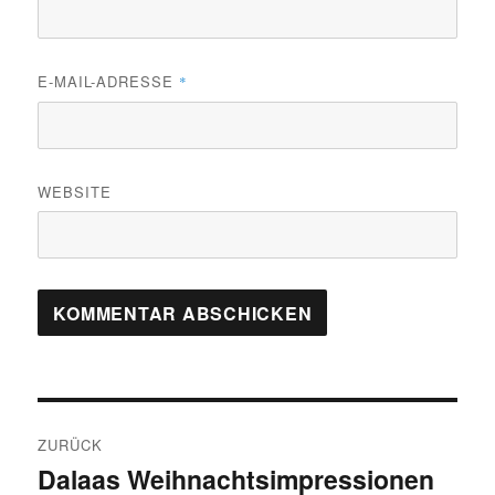
E-MAIL-ADRESSE
*
WEBSITE
Beitragsnavigation
ZURÜCK
Dalaas Weihnachtsimpressionen
Vorheriger